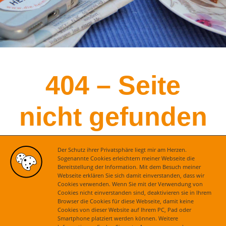
404 – Seite
nicht gefunden
Der Schutz ihrer Privatsphäre liegt mir am Herzen.
Sogenannte Cookies erleichtern meiner Webseite die
Bereitstellung der Information. Mit dem Besuch meiner
Webseite erklären Sie sich damit einverstanden, dass wir
Cookies verwenden. Wenn Sie mit der Verwendung von
Leider existiert die von Ihnen gesuchte Seite nicht
Cookies nicht einverstanden sind, deaktivieren sie in Ihrem
Browser die Cookies für diese Webseite, damit keine
mehr. Hier geht es zur
Startseite
.
Cookies von dieser Website auf Ihrem PC, Pad oder
Smartphone platziert werden können. Weitere