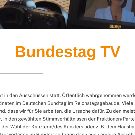
Bundestag TV
t in den Ausschüssen statt. Öffentlich wahrgenommen werden
neten im Deutschen Bundtag im Reichstagsgebäude. Viele Z
und, dass wir für Sie arbeiten, die Ursache dafür. Zu den m
er, in den gewählten Stimmverhältnissen der Fraktionen/Par
ie der Wahl der Kanzlerin/des Kanzlers oder z. B. dem Haus
tzesvorlagen im Bundestag tagen dann auch andere Ausschüs