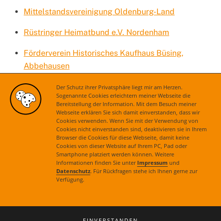
Mittelstandsvereinigung Oldenburg-Land
Rüstringer Heimatbund e.V. Nordenham
Förderverein Historisches Kaufhaus Büsing,
Abbehausen
Festspiele Mecklenburg-Vorpommern e.V.
Der Schutz ihrer Privatsphäre liegt mir am Herzen.
Sogenannte Cookies erleichtern meiner Webseite die
Bereitstellung der Information. Mit dem Besuch meiner
Kölner Domverein e.V.
Webseite erklären Sie sich damit einverstanden, dass wir
Cookies verwenden. Wenn Sie mit der Verwendung von
Dresdner Frauenkirche e.V.
Cookies nicht einverstanden sind, deaktivieren sie in Ihrem
Browser die Cookies für diese Webseite, damit keine
Cookies von dieser Website auf Ihrem PC, Pad oder
Smartphone platziert werden können. Weitere
Informationen finden Sie unter
Impressum
und
Datenschutz
. Für Rückfragen stehe ich Ihnen gerne zur
Verfügung.
Kontakt
|
Impressum
|
Datenschutz
© 2021 Astrid Grotelüschen. Alle Rechte vorbehalten.
EINVERSTANDEN