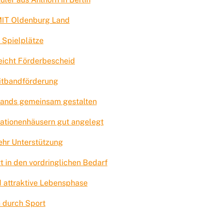
 MIT Oldenburg Land
 Spielplätze
eicht Förderbescheid
eitbandförderung
lands gemeinsam gestalten
rationenhäusern gut angelegt
hr Unterstützung
 in den vordringlichen Bedarf
d attraktive Lebensphase
n durch Sport