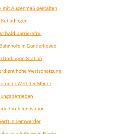
k mit Augenmaß gestalten
 Butjadingen
t bald barrierefrei
 Bahnhöfe in Ganderkesee
 Dötlingen Station
erdient hohe Wertschätzung
inierende Welt der Meere
dungsbetrieben
rk durch Innovation
Werft in Lemwerder
er aus Ahlhorn in Berlin