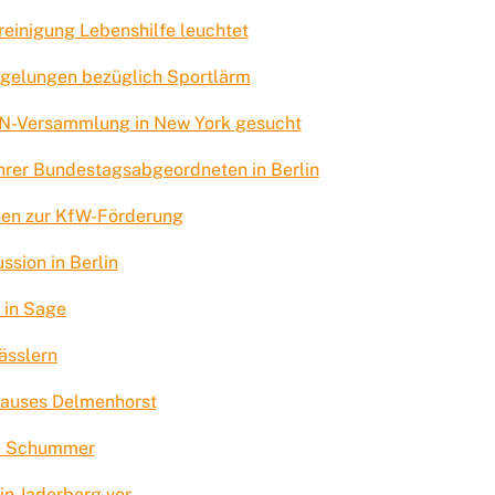
inigung Lebenshilfe leuchtet
egelungen bezüglich Sportlärm
 UN-Versammlung in New York gesucht
ihrer Bundestagsabgeordneten in Berlin
nen zur KfW-Förderung
ssion in Berlin
 in Sage
ässlern
hauses Delmenhorst
we Schummer
 in Jaderberg vor