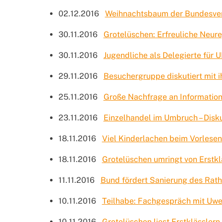
02.12.2016
Weihnachtsbaum der Bundesvere
30.11.2016
Grotelüschen: Erfreuliche Neur
30.11.2016
Jugendliche als Delegierte für
29.11.2016
Besuchergruppe diskutiert mit 
25.11.2016
Große Nachfrage an Informatio
23.11.2016
Einzelhandel im Umbruch – Disku
18.11.2016
Viel Kinderlachen beim Vorlesen
18.11.2016
Grotelüschen umringt von Erstkl
11.11.2016
Bund fördert Sanierung des Rat
10.11.2016
Teilhabe: Fachgespräch mit U
10.11.2016
Grotelüschen liest Erstklässlern