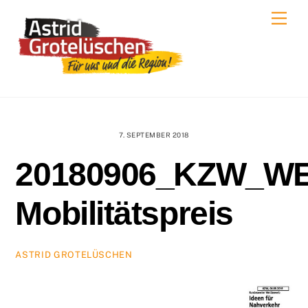
Skip
Men
to
content
7. SEPTEMBER 2018
20180906_KZW_WE
Mobilitätspreis
ASTRID GROTELÜSCHEN