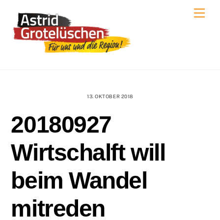
Skip
Men
to
content
13. OKTOBER 2018
20180927
Wirtschalft will
beim Wandel
mitreden