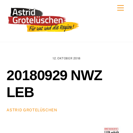
Skip
Men
to
content
12. OKTOBER 2018
20180929 NWZ
LEB
ASTRID GROTELÜSCHEN