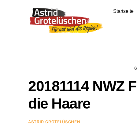
Skip
to
Startseite
content
1
20181114 NWZ Fr
die Haare
ASTRID GROTELÜSCHEN