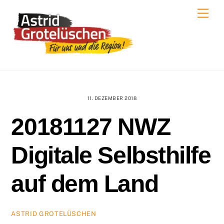
Skip
Men
to
content
11. DEZEMBER 2018
20181127 NWZ
Digitale Selbsthilfe
auf dem Land
ASTRID GROTELÜSCHEN