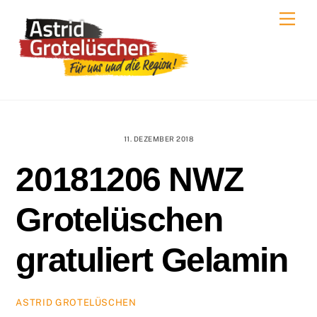
Skip
Men
to
content
11. DEZEMBER 2018
20181206 NWZ
Grotelüschen
gratuliert Gelamin
ASTRID GROTELÜSCHEN