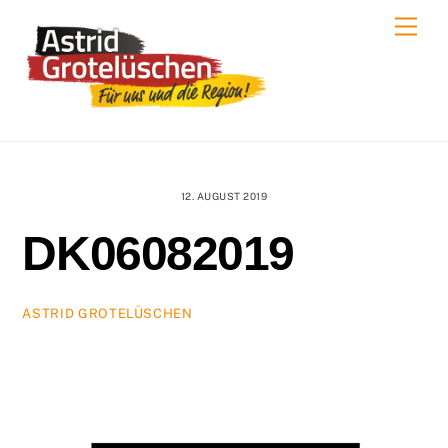
Skip
Men
to
content
12. AUGUST 2019
DK06082019
ASTRID GROTELÜSCHEN