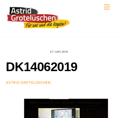
Skip
Men
to
content
27. JUNI 2019
DK14062019
ASTRID GROTELÜSCHEN