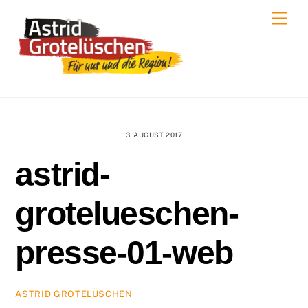
Skip
Men
to
content
3. AUGUST 2017
astrid-
grotelueschen-
presse-01-web
ASTRID GROTELÜSCHEN