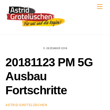
Skip
Men
to
content
11. DEZEMBER 2018
20181123 PM 5G
Ausbau
Fortschritte
ASTRID GROTELÜSCHEN