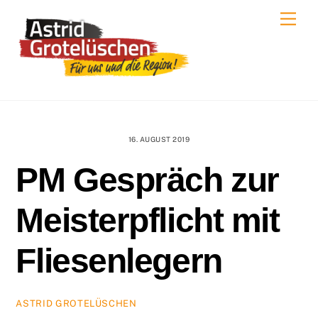
Skip
Men
to
content
16. AUGUST 2019
PM Gespräch zur
Meisterpflicht mit
Fliesenlegern
ASTRID GROTELÜSCHEN