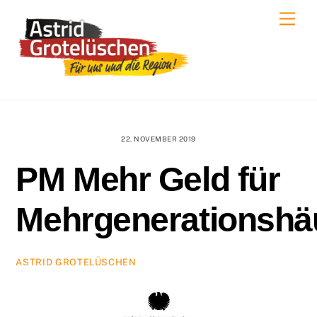
Skip
Men
to
content
22. NOVEMBER 2019
PM Mehr Geld für
Mehrgenerationshä
ASTRID GROTELÜSCHEN